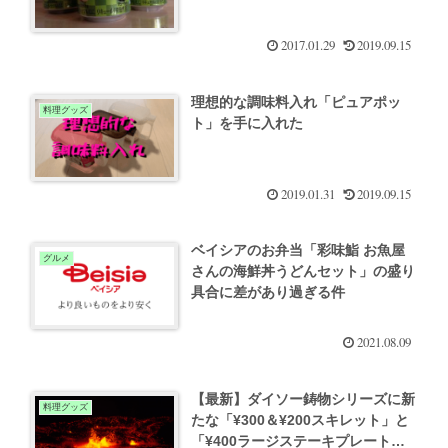
2017.01.29
2019.09.15
理想的な調味料入れ「ピュアポッ
料理グッズ
ト」を手に入れた
2019.01.31
2019.09.15
ベイシアのお弁当「彩味鮨 お魚屋
グルメ
さんの海鮮丼うどんセット」の盛り
具合に差があり過ぎる件
2021.08.09
【最新】ダイソー鋳物シリーズに新
料理グッズ
たな「¥300＆¥200スキレット」と
「¥400ラージステーキプレート」