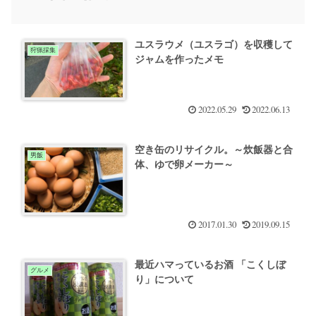
ユスラウメ（ユスラゴ）を収穫して
狩猟採集
ジャムを作ったメモ
2022.05.29
2022.06.13
空き缶のリサイクル。～炊飯器と合
男飯
体、ゆで卵メーカー～
2017.01.30
2019.09.15
最近ハマっているお酒 「こくしぼ
グルメ
り」について