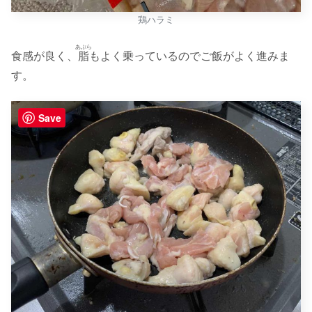
鶏ハラミ
あぶら
食感が良く、
脂
もよく乗っているのでご飯がよく進みま
す。
Save