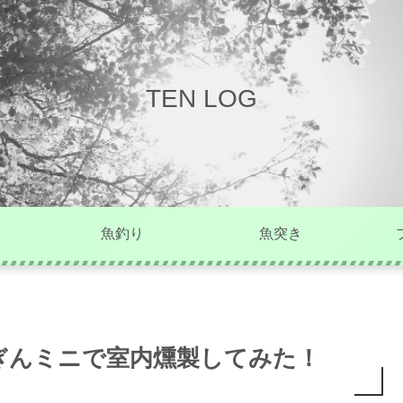
TEN LOG
魚釣り
魚突き
ぎんミニで室内燻製してみた！