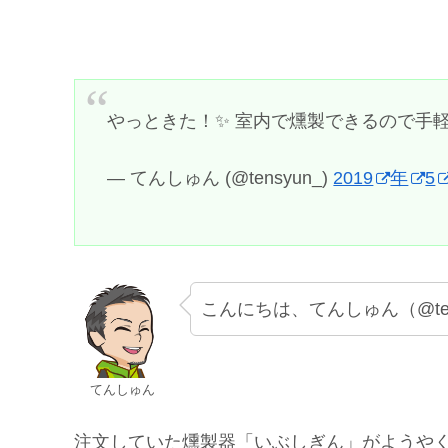
やっときた！✨ 室内で燻製できるので手軽
— てんしゅん (@tensyun_)
2019
年
5
こんにちは、てんしゅん（@ten
てんしゅん
注文していた燻製器「いぶしぎん」がようや