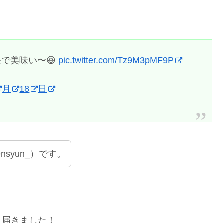
で美味い〜😆
pic.twitter.com/Tz9M3pMF9P
月
18
日
syun_）です。
く届きました！