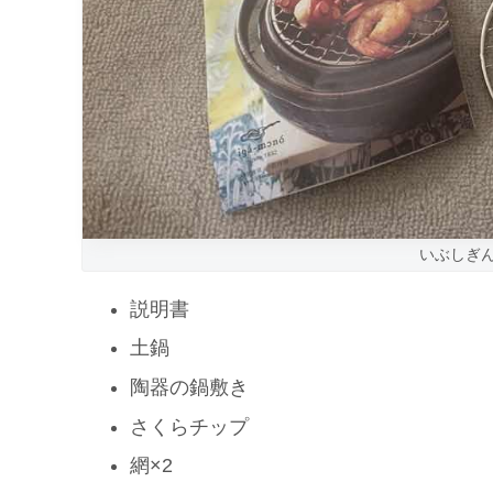
いぶしぎん
説明書
土鍋
陶器の鍋敷き
さくらチップ
網×2