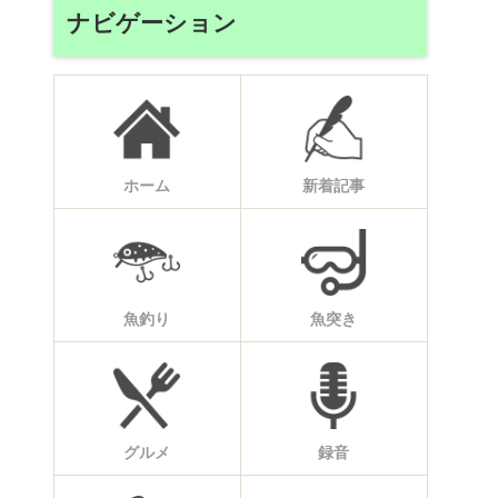
ナビゲーション
ホーム
新着記事
魚釣り
魚突き
グルメ
録音