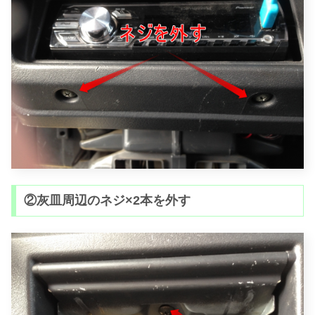
②灰皿周辺のネジ×2本を外す