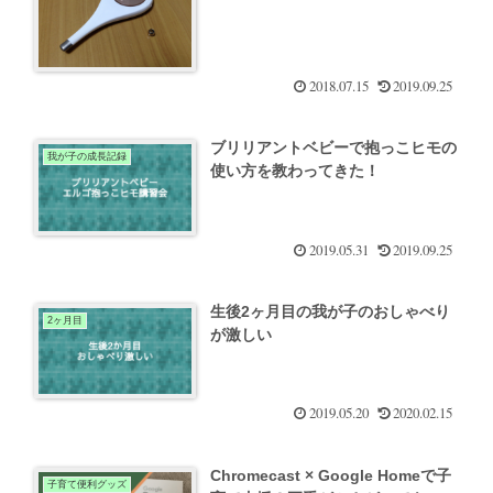
2018.07.15
2019.09.25
ブリリアントベビーで抱っこヒモの
我が子の成長記録
使い方を教わってきた！
2019.05.31
2019.09.25
生後2ヶ月目の我が子のおしゃべり
2ヶ月目
が激しい
2019.05.20
2020.02.15
Chromecast × Google Homeで子
子育て便利グッズ