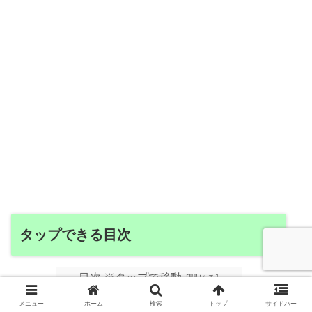
タップできる目次
目次 ※タップで移動
湯温計はダイソーで充分
メニュー
ホーム
検索
トップ
サイドバー